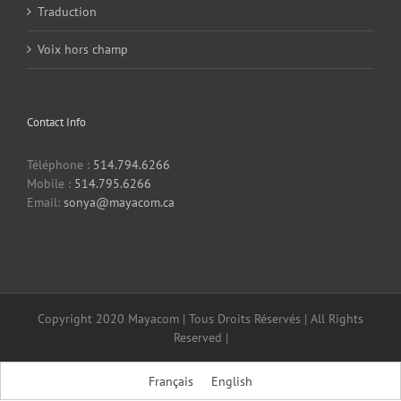
Traduction
Voix hors champ
Contact Info
Téléphone :
514.794.6266
Mobile :
514.795.6266
Email:
sonya@mayacom.ca
Copyright 2020 Mayacom | Tous Droits Réservés | All Rights
Reserved |
Français
English