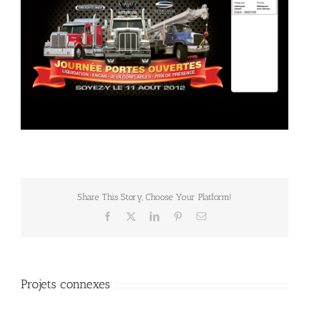
Share This Story, Choose Your Platform!
Facebook
X
LinkedIn
Pinterest
Email
Projets connexes