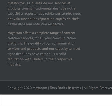
plateformes. La qualité de nos services et
produits communicationnels ainsi que notre
capacité à respecter des échéances serrées nous
ont valu une solide réputation auprès de chefs
de file dans leur industrie respective.
Mayacom offers a complete range of content
creation services, for all your communication
platforms. The quality of our communication
services and products, and our capacity to meet
tight deadlines have earned us a solid
reputation with leaders in their respective
industry.
Copyright 2020 Mayacom | Tous Droits Réservés | All Rights Reserved