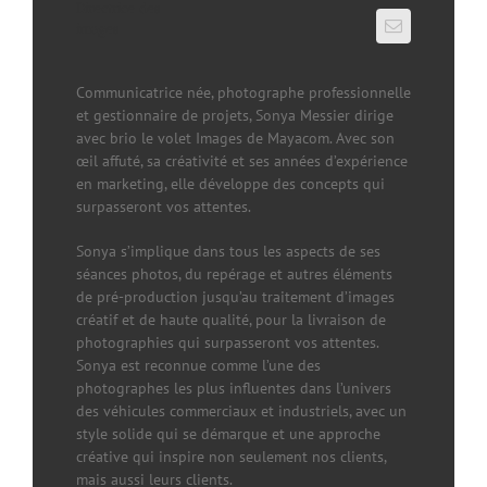
Directrice des
images
Communicatrice née, photographe professionnelle
et gestionnaire de projets, Sonya Messier dirige
avec brio le volet Images de Mayacom. Avec son
œil affuté, sa créativité et ses années d’expérience
en marketing, elle développe des concepts qui
surpasseront vos attentes.
Sonya s’implique dans tous les aspects de ses
séances photos, du repérage et autres éléments
de pré-production jusqu’au traitement d’images
créatif et de haute qualité, pour la livraison de
photographies qui surpasseront vos attentes.
Sonya est reconnue comme l’une des
photographes les plus influentes dans l’univers
des véhicules commerciaux et industriels, avec un
style solide qui se démarque et une approche
créative qui inspire non seulement nos clients,
mais aussi leurs clients.