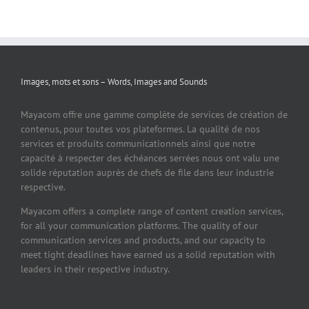
Images, mots et sons – Words, Images and Sounds
Mayacom offre une gamme complète de services de création de
contenus, pour toutes vos plateformes. La qualité de nos
services et produits communicationnels ainsi que notre
capacité à respecter des échéances serrées nous ont valu une
solide réputation auprès de chefs de file dans leur industrie
respective.
Mayacom offers a complete range of content creation services,
for all your communication platforms. The quality of our
communication services and products, and our capacity to
meet tight deadlines have earned us a solid reputation with
leaders in their respective industry.