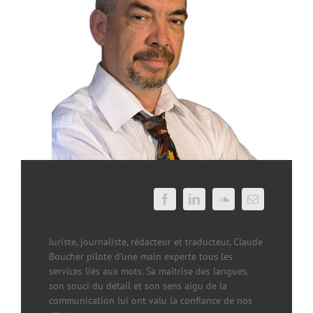
Claude Boucher
Directeur des mots
Juriste, journaliste, rédacteur et traducteur, Claude
Boucher pilote d’une main experte tous les
services liés aux mots. Sa maitrise des langues,
son souci du détail et son sens aigu de la
communication lui ont valu la confiance de nos