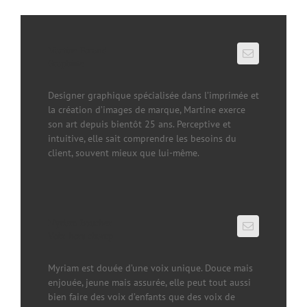
Martine Forand
Graphiste
Designer graphique spécialisée dans l’imprimée et
la création d’images de marque, Martine exerce
son art depuis bientôt 25 ans. Perceptive et
intuitive, elle sait comprendre les besoins du
client, souvent mieux que lui-même.
Myriam Boucher
Voix hors champ
Myriam est douée d’une voix unique. Douce mais
enjouée, jeune mais assurée, elle peut tout aussi
bien faire des voix d’enfants que des voix de