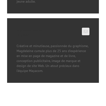
jeune adulte.
Magdeleine Rondeau
Graphiste
Créative et minutieuse, passionnée du graphisme,
Magdeleine cumule plus de 25 ans d’expérience
en mise en page de magazine et de livre,
conception publicitaire, image de marque et
design de site Web. Un atout précieux dans
l’équipe Mayacom.