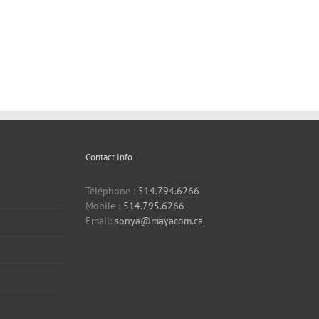
Contact Info
Téléphone :
514.794.6266
Mobile :
514.795.6266
Email:
sonya@mayacom.ca