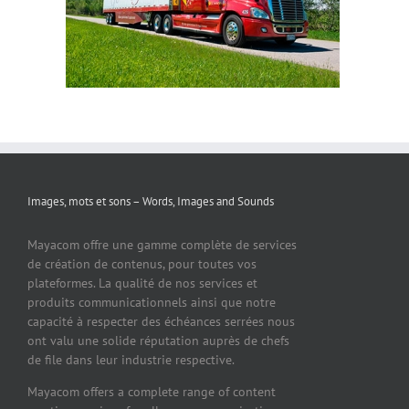
Images, mots et sons – Words, Images and Sounds
Mayacom offre une gamme complète de services
de création de contenus, pour toutes vos
plateformes. La qualité de nos services et
produits communicationnels ainsi que notre
capacité à respecter des échéances serrées nous
ont valu une solide réputation auprès de chefs
de file dans leur industrie respective.
Mayacom offers a complete range of content