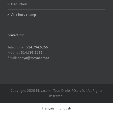
Traduction
Voix hors champ
Contact Info
Téléphone :
514.794.6266
Mobile :
514.795.6266
Email:
sonya@mayacom.ca
Copyright 2020 Mayacom | Tous Droits Réservés | All Rights
Reserved |
Français
English